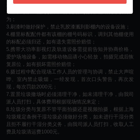
退款；
2.置景时禁止棚内喷漆、锯木头、改变影棚结构原貌的行
为；
3.刷漆时做好保护，禁止乳胶漆溅到影棚内的设备设施；
4.棚里标配配件都有该棚的棚号码标识，调到其他棚使用
的标配必须归还，如有遗失需照价赔偿；
5.携带大功率影视灯及轨道设备需提前告知并协商价格，
爱护场地设备，如需移动物品请小心轻放，拍摄完成后恢
复原位，如有损坏需照价赔偿；
6.摄过程中配合现场工作人员的管理与协调，禁止大声喧
哗、室内禁止吸烟，一经发现，首次口头警告，再次发
现，每次罚款2000元；
7.置景垃圾撤场时必须清理干净，如未清理干净，由我司
派人员打扫，具体费用根据现场情况来定；
8.垃圾分类与复原不管平面拍摄还是视频拍摄，根据上海
垃圾规定条例干湿垃圾必须做好分类，如未进行干湿分类
且拒不履行干湿分类义务，由我司派人员打扫，收取人工
费及垃圾清运费1000元。