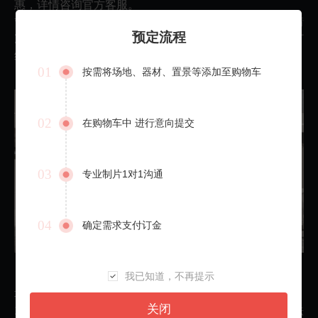
惠，详情咨询官方客服。
*影棚现场会因临时情况更改、调整部分配套设施，具体情
预定流程
况以实际为准。为确保信息准确，请与官方客服确认预订
细节。
01
按需将场地、器材、置景等添加至购物车
02
在购物车中 进行意向提交
03
专业制片1对1沟通
04
确定需求支付订金
我已知道，不再提示
场地使用注意事项：
关闭
1.场地一经预定，24小时内支持退定，超过24小时后无法