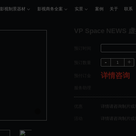
影视制景器材
影视商务全案
实景
案例
关于
联系
VP Space NEW
预订时间
-
+
预订数量
详情咨询
预付订金
服务助理
优惠
详情请咨询制片或
活动
详情请咨询制片或