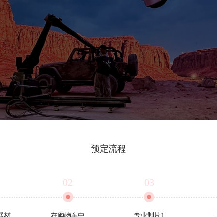
预定流程
02
03
器材、
在购物车中
专业制片1