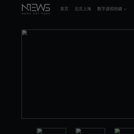
首页
北京上海
数字虚拟拍摄
/
暗棚 L:30m W:17m H:10m
场地