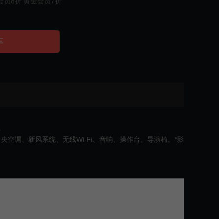
会员8折 黄金会员7折
车
。
调、新风系统、无线Wi-Fi、音响、操作台、导演椅。*影