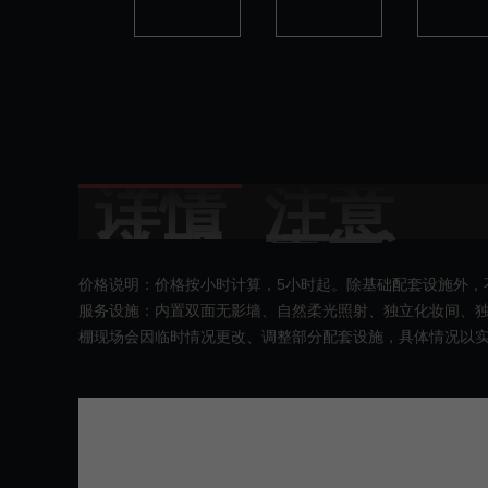
详情
注意
说明
事项
价格说明：价格按小时计算，5小时起。除基础配套设施外，
服务设施：内置双面无影墙、自然柔光照射、独立化妆间、独
棚现场会因临时情况更改、调整部分配套设施，具体情况以