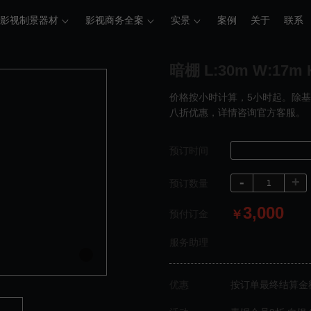
影视制景器材
影视商务全案
实景
案例
关于
联系
暗棚 L:30m W:17m 
价格按小时计算，5小时起。除
八折优惠，详情咨询官方客服。
预订时间
-
+
预订数量
3,000
￥
预付订金
服务助理
优惠
按订单最终结算金