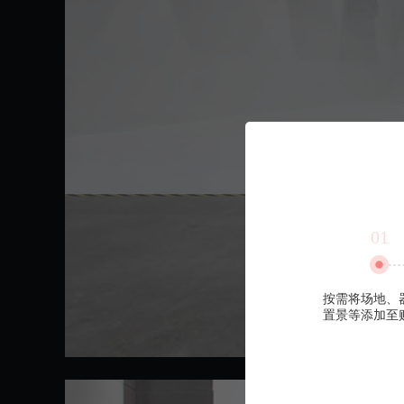
01
按需将场地、
置景等添加至