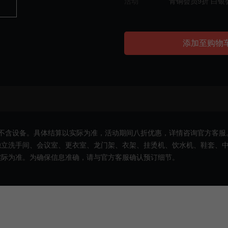
活动
青铜会员9折 白银
添加至购物
不含设备。具体结算以实际为准，活动期间八折优惠，详情咨询官方客服
立洗手间、会议室、更衣室、龙门架、衣架、挂烫机、饮水机、鞋套、中央空
实际为准。为确保信息准确，请与官方客服确认预订细节。