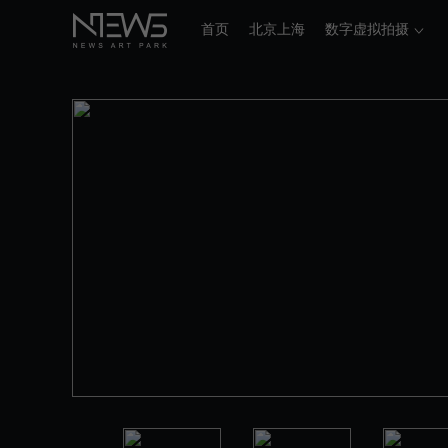
首页
北京上海
数字虚拟拍摄
/
2号 直播间 L:12m W:7m H:5.8m
场地