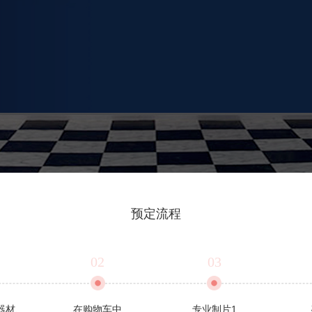
预定流程
02
03
器材、
在购物车中
专业制片1