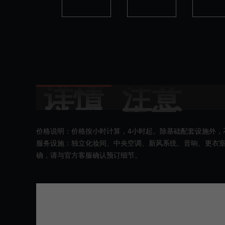
详情
注意
说明
事项
价格说明：价格按小时计算，4小时起。除基础配套设施外，
服务设施：独⽴化妆间、中央空调、新风系统、⾳响、更衣室
确，请与官方客服确认预订细节。