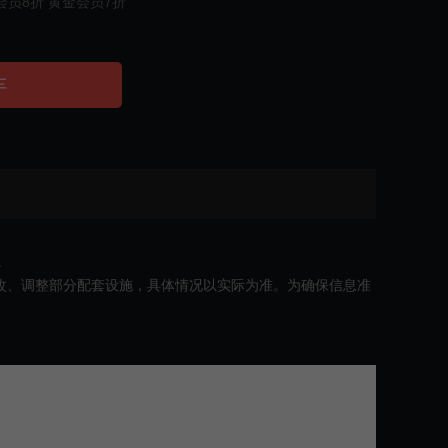
会员8折 黄金会员7折
车
。
改、调整部分配套设施，具体情况以实际为准。为确保信息准