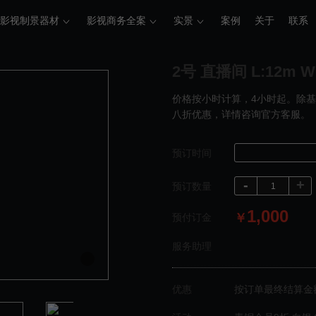
影视制景器材
影视商务全案
实景
案例
关于
联系
2号 直播间 L:12m W:
价格按小时计算，4小时起。除
八折优惠，详情咨询官方客服。
预订时间
-
+
预订数量
1,000
￥
预付订金
服务助理
优惠
按订单最终结算金