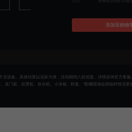
活动
青铜会员9折 白银
添加至购物
不含设备。具体结算以实际为准，活动期间八折优惠，详情咨询官方客服
、龙门架、挂烫机、饮⽔机、⼩冰箱、鞋套。*影棚现场会因临时情况更