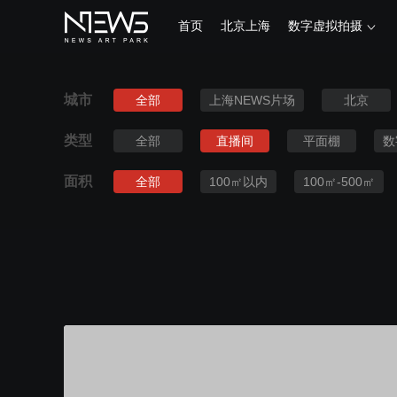
首页
北京上海
数字虚拟拍摄
城市
全部
上海NEWS片场
北京
类型
全部
直播间
平面棚
数
面积
全部
100㎡以内
100㎡-500㎡