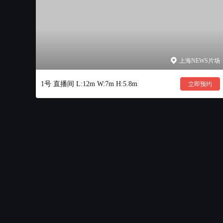
上海NEWS片场
1号 直播间 L:12m W:7m H:5.8m
立即预约